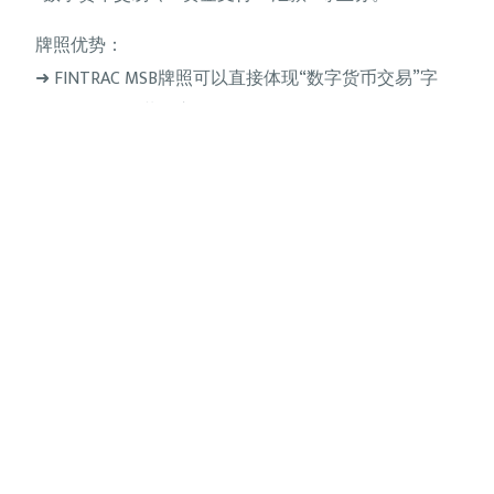
牌照优势：
➜ FINTRAC MSB牌照可以直接体现“数字货币交易”字
眼，更便于包装及宣传；
➜ FINTRAC MSB币安前段时间刚拿，有很多大型交易所
背书，牌照知名度高
➜ 牌照查询内容页上可预留“官方网站、客服电话”增加
客户信任度
➜ 申办周期短（20-30个工作日），申请资料相对简单
办理条件：
加拿大FINTRAC MSB申请需要注册相关的海外公司，提
供公司业务模型、三年发展规划、KYC、律师推荐信、
无犯罪记录证明、完税证明等内容