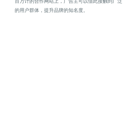
百万计的合作网站上，广告主可以借此接触到广泛
的用户群体，提升品牌的知名度。
多样化的广告形式
：展示广告可以采用图片、视
频、动画等多种格式，使广告更加吸引眼球和具有
互动性。
强大的定向功能
：广告主可以根据用户的兴趣、浏
览历史、人口统计信息等多维度数据定向广告，确
保广告展示给最有可能感兴趣的受众。
3. 视频广告（YouTube Ads）
Google通过YouTube提供视频广告服务。YouTube作为
全球最大的视频平台之一，其广告覆盖范围广、形式
多样。主要特点有：
不同的广告格式
：包括不可跳过的广告、可跳过的
广告（TrueView Ads）、展示广告和视频发现广告。